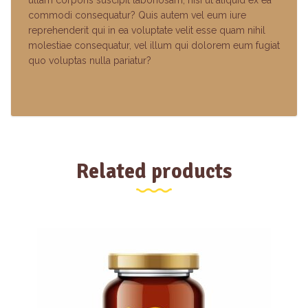
ullam corporis suscipit laboriosam, nisi ut aliquid ex ea
commodi consequatur? Quis autem vel eum iure
reprehenderit qui in ea voluptate velit esse quam nihil
molestiae consequatur, vel illum qui dolorem eum fugiat
quo voluptas nulla pariatur?
Related products