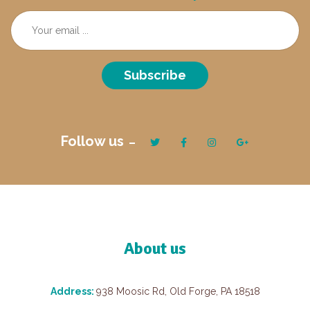
Subscribe
Follow us
About us
Address:
938 Moosic Rd, Old Forge, PA 18518