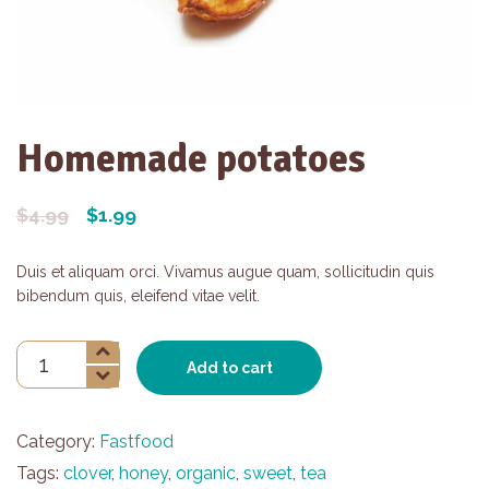
Homemade potatoes
$
4.99
$
1.99
Duis et aliquam orci. Vivamus augue quam, sollicitudin quis
bibendum quis, eleifend vitae velit.
Homemade
Add to cart
potatoes
quantity
Category:
Fastfood
Tags:
clover
,
honey
,
organic
,
sweet
,
tea