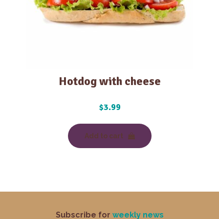
Hotdog with cheese
$
3.99
Add to cart
Subscribe for
weekly news