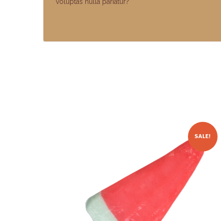
voluptas nulla pariatur?
SALE!