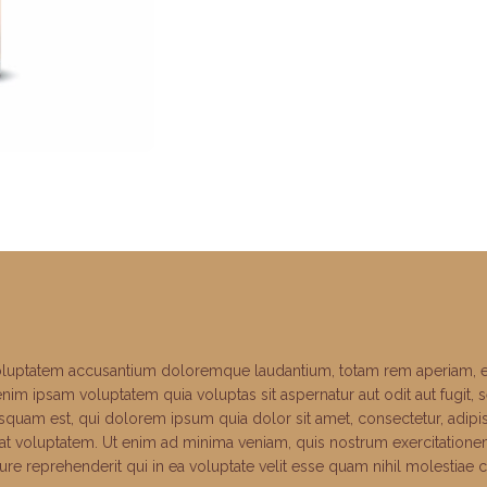
 voluptatem accusantium doloremque laudantium, totam rem aperiam, eaq
enim ipsam voluptatem quia voluptas sit aspernatur aut odit aut fugit
squam est, qui dolorem ipsum quia dolor sit amet, consectetur, adip
t voluptatem. Ut enim ad minima veniam, quis nostrum exercitationem u
 reprehenderit qui in ea voluptate velit esse quam nihil molestiae 