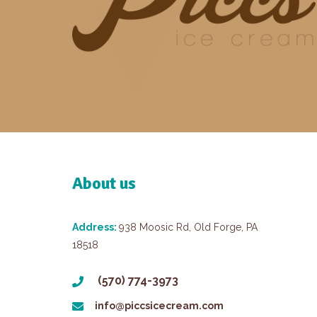
About us
Address:
938 Moosic Rd, Old Forge, PA
18518
(570) 774-3973
info@piccsicecream.com