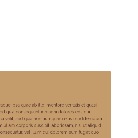
ue ipsa quae ab illo inventore veritatis et quasi
, sed quia consequuntur magni dolores eos qui
isci velit, sed quia non numquam eius modi tempora
llam corporis suscipit laboriosam, nisi ut aliquid
consequatur, vel illum qui dolorem eum fugiat quo