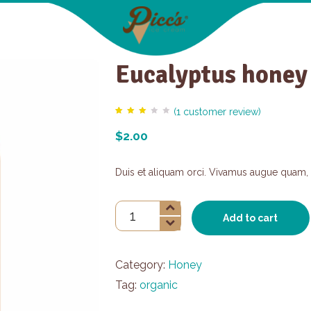
Eucalyptus honey
(
1
customer review)
Rated
1
$
2.00
3.00
out
of 5
based
on
Duis et aliquam orci. Vivamus augue quam, so
customer
rating
Eucalyptus
Add to cart
honey
quantity
Category:
Honey
Tag:
organic